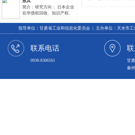
4项
敖其
《现
孕不
（8
简介：研究方向： 日本企业
殊津
计》
研究
在华债权回收、知识产权、
科技
评为
投资、并购重组及资本退出
出版
技进
人）
20
和常年法律顾问。中国企业
教育
多发
指导单位：甘肃省工业和信息化委员会 | 主办单位：天水市工业和信
综合
国际贸易、境外上市、私
拔尖
评为
防治
募、资本运营等专项法律服
于2
军人
务。 主要成果： 1992年12
人”
市科
果达
联系电话
联
肃省
月，通过全国律师资格考
乡’
仙海
定西
试、取得律师资格。 1995年
者”
被定
床研
0938-8306561
甘
7月，取得国家税务师资格。
科技
农业
1995年9月，取得呼和浩特仲
作先
科技
秦
人）
裁委员会仲裁员资格。
20
进个
配合
防菌
范”
症的
20
术市
月获
等奖
誉称
20
的“
授予
授予
术研
号，
年被
过省
八批
工作
内同
生厅