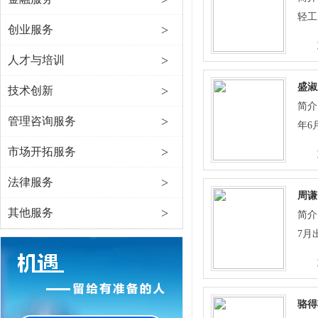
轻工
>
创业服务
作，
>
人才与培训
盛淑
>
技术创新
简介
>
管理咨询服务
年6
党员
>
市场开拓服务
师。
>
法律服务
委员
周谦
现任
>
其他服务
简介
从事
7月
在哪
员，
作风
西市
职工
究室
作中
骆得
直从
以实