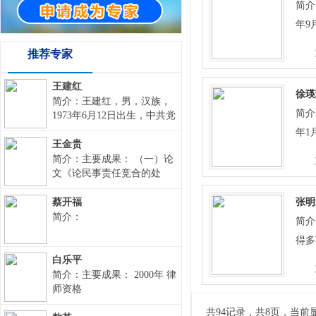
简介
作，
管理
年9
旱1
章制
党员
中2
推荐专家
提高
定西
奖励
极倡
持和
王建红
等奖
生创
徐瑛
多项
简介：王建红，男，汉族，
项，
效模
简介
1973年6月12日出生，中共党
1项
项，
员，法学本科，从事律师职
在省
年1
市（
业，毕业于国家法官学院。
王金贵
1项
农村
党员
现在甘肃培信律师事务所工
等奖
简介：主要成果： （一）论
奖8
思考
甘肃
作，职务为主任。联系电话
文《论民事责任竞合的处
作攻
丰收
18793291280，QQ邮箱
理》荣获甘肃省法院系统第
学”
省优
程”
2077843330@qq.com,通讯地
四届理论研讨会优秀论文一
蔡开福
发明
张明
<诗
省“
址：定西市安定区中华路64
10
等奖。（二）论文《试论法
简介：
果3
简介
展普
西市
号。本人在从事律师执业
人人格否认及其适用》获纪
关项
究》
得多
中，在刑事辩护，劳动争
念甘肃省高级人民法院成立
业教
的《
灌区
议、工伤，民商事纠纷有所
五十周年学术交流一等奖；
国家
矿厂
白乐平
索与
病学
专业。
（三）2002年论文《谈对立
广”
简介：主要成果： 2000年 律
主持
（尼
文。
目，
体商标的司法审查》发表于
师资格
参加
厅、
获得
《甘肃审判研究》2002第4
《中
等奖
的“
共94记录，共8页，当前
期。