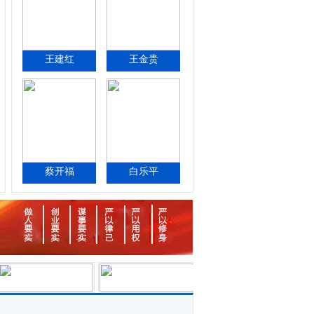
王建红
王金贵
蔡开福
白乐平