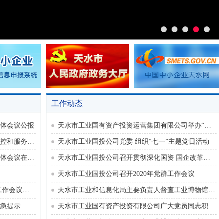
21年中国国际信息通信展览会相关论坛及活动
工作动态
体会议公报
天水市工业国有资产投资运营集团有限公司举办“学党史、立信念、创业绩” 演讲比赛
天水市疫情联防联控领导小组学生隔离管控和服务保障组召开专题会议
天水市工业国投公司党委 组织“七一”主题党日活动
中国共产党第十九届中央委员会第六次全体会议在京召开
天水市工业国投公司召开贯彻深化国资 国企改革会议精神学习传达会
天水市工业国投公司召开2020年党群工作会议
全市新冠肺炎疫情联防联控综合保障组 工作会议召开
天水市工业和信息化局主要负责人督查工业博物馆项目建设进展情况
急提示
天水市工业国有资产投资有限公司广大党员同志积极开展自愿捐款支持新冠肺炎疫情防控工作