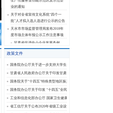
业的通知
关于对全省宣传文化系统“四个一
批”人才拟入选人选进行公示的公告
天水市市场监督管理局发布2018年
度市场主体年报公示工作注意事项
甘肃省促进中小企业发展条例
中共中央 国务院 印发《国家标准
化发展纲要》
政策文件
甘肃省工业和信息化厅关于组织参
国务院办公厅关于进一步支持大学生创新创业的指导意见
加2021年中国国际工业设计博览会
甘肃省人民政府办公厅关于印发甘肃省“十四五”科技创新规划的通
的通知
习近平等党和国家领导人9月30日
国务院关于“十四五”特殊类型地区振兴发展规划的批复
将出席烈士纪念日向人民英雄敬献
国务院办公厅关于印发 “十四五”全民医疗保障规划的通知
花篮仪式
工业和信息化部办公厅 国家卫生健康委员会办公厅关于公布5G+
中共天水市委办公室 天水市人民
省工信厅关于公布2020年省级工业设计中心名单的通知
政府办公室印发《关于促进民营经