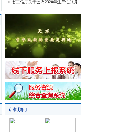
济和中小微企业高质量发展的实施
省工信厅关于公布2020年生产性服务业功能示范区和示范企业名
意见》的通知
甘肃省工信厅关于组织申报2019年
生产性服务业功能示范区及示范企
业的通知
关于对全省宣传文化系统“四个一
批”人才拟入选人选进行公示的公告
天水市市场监督管理局发布2018年
度市场主体年报公示工作注意事项
专家顾问