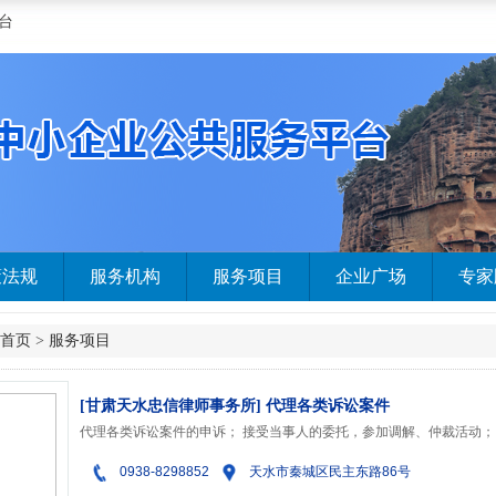
台
策法规
服务机构
服务项目
企业广场
专家
首页
>
服务项目
[甘肃天水忠信律师事务所] 代理各类诉讼案件
0938-8298852
天水市秦城区民主东路86号