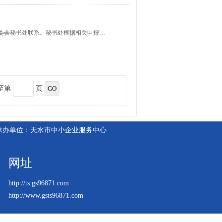
用户与挂靠天水凿岩机械气动工具研究所的全国凿岩机械与气动工具标委会秘书处联系。秘书处根据相关申报程序，上报国标委或工信部。
至第
页
| 承办单位：天水市中小企业服务中心
网址
http://ts.gs96871.com
http://www.gsts96871.com