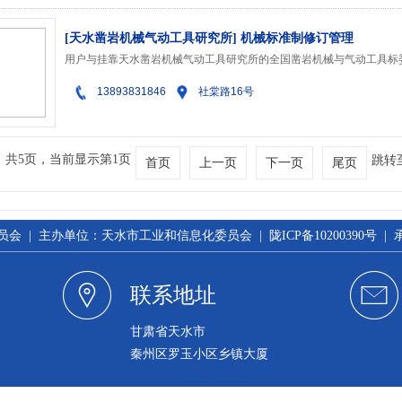
[天水凿岩机械气动工具研究所] 机械标准制修订管理
13893831846
社棠路16号
，共5页，当前显示第1页
跳转
首页
上一页
下一页
尾页
 | 主办单位：天水市工业和信息化委员会 | 陇ICP备10200390号 
联系地址
甘肃省天水市
秦州区罗玉小区乡镇大厦