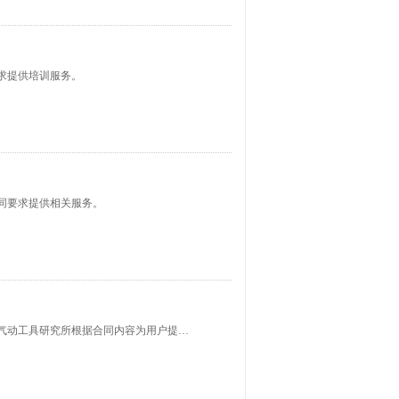
求提供培训服务。
同要求提供相关服务。
用户与天水凿岩机械气动工具研究所签署技术服务合同。天水凿岩机械气动工具研究所根据合同内容为用户提供标准起草各阶段的技术服务。