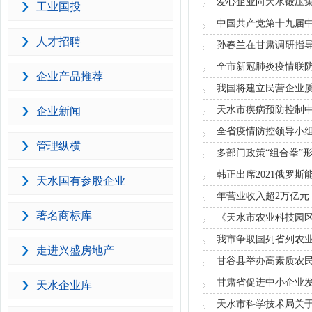
爱心企业向天水锻压集
工业国投
中国共产党第十九届
人才招聘
孙春兰在甘肃调研指
全市新冠肺炎疫情联防
企业产品推荐
我国将建立民营企业
天水市疾病预防控制
企业新闻
全省疫情防控领导小
管理纵横
多部门政策“组合拳”
韩正出席2021俄罗
天水国有参股企业
年营业收入超2万亿元
著名商标库
《天水市农业科技园
我市争取国列省列农
走进兴盛房地产
甘谷县举办高素质农
甘肃省促进中小企业
天水企业库
天水市科学技术局关于