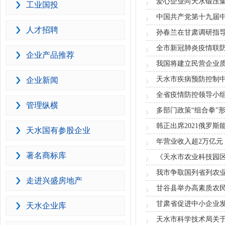
爱心企业向天水锻压集
工业国投
中国共产党第十九届
人才招聘
孙春兰在甘肃调研指
全市新冠肺炎疫情联防
企业产品推荐
我国将建立民营企业
天水市疾病预防控制
企业新闻
全省疫情防控领导小
管理纵横
多部门政策“组合拳”
韩正出席2021俄罗
天水国有参股企业
年营业收入超2万亿元
著名商标库
《天水市农业科技园
我市争取国列省列农
走进兴盛房地产
甘谷县举办高素质农
甘肃省促进中小企业
天水企业库
天水市科学技术局关于