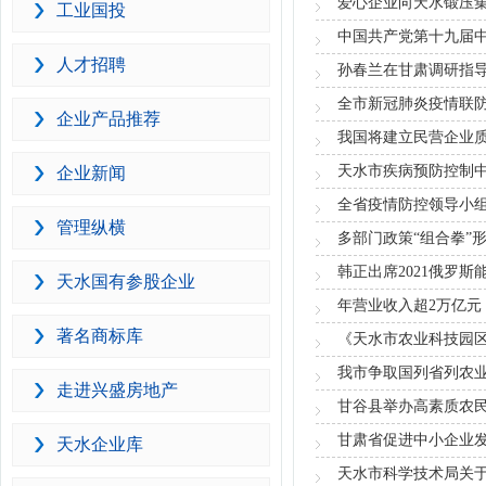
爱心企业向天水锻压集
工业国投
中国共产党第十九届
人才招聘
孙春兰在甘肃调研指
全市新冠肺炎疫情联防
企业产品推荐
我国将建立民营企业
天水市疾病预防控制
企业新闻
全省疫情防控领导小
管理纵横
多部门政策“组合拳”
韩正出席2021俄罗
天水国有参股企业
年营业收入超2万亿元
著名商标库
《天水市农业科技园
我市争取国列省列农
走进兴盛房地产
甘谷县举办高素质农
甘肃省促进中小企业
天水企业库
天水市科学技术局关于