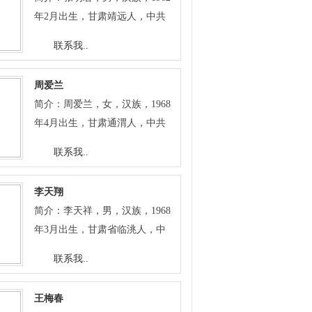
年2月出生，甘肃靖远人，中共
党员，本科学历，高级工程师。
联系我..
定西市建筑业联合会副会长，定
西市工商联副主席兼定西市房地
周爱兰
产商会会长，定西市规划局专家
简介：周爱兰，女，汉族，1968
委员会主任委员，安定区人大代
年4月出生，甘肃通渭人，中共
表。现任甘肃省定西市广厦建筑
党员，本科学历，高级农艺师。
安装工程有限责任公司董事长、
联系我..
省、市党代会代表，市政协常
总经理。 完成了广厦“温馨家
委、安定区政协委员、市妇联执
园”、“阳光家园”，“新城佳苑”等
李天翔
委会常务委员，市民营科技企业
商住项目的开发建设，联合开发
简介：李天祥，男，汉族，1968
协会常务理事，市青年企业家协
了定西市交运集团住宅小区、建
年3月出生，甘肃省临洮人，中
会副会长、市巾帼创业者协会副
宁小区等，总建筑面积40余万平
共党员，本科学历，高级工程
会长。现任定西市爱兰薯业有限
联系我..
方米。主持完成了广厦供热站的
师。现任定西市华家岭林业站站
责任公司执行董事。 在农技推广
筹建和集中供热工程，总供热容
长。 担任华家岭林业站站长以
工作的二十余年里，先后主持和
量45万平方米，目前供热面积约
王梅春
来，认真落实市委市政府关
参与完成农业科研及推广项目七