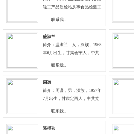
轻工产品质检站从事食品检测工
作，从事检测工作30多年。.
联系我..
盛淑兰
简介：盛淑兰，女，汉族，1968
年6月出生，甘肃会宁人，中共
党员，研究生学历，中学高级教
联系我..
师。定西市第一届、第二届政协
委员，定西市第三届人大代表。
周谦
现任定西市第一中学校长。 长期
简介：周谦，男，汉族，1957年
从事教育教学和管理工作，无论
7月出生，甘肃定西人，中共党
在哪个岗位，她都以扎实的工作
员，中专学历，研究员。现任定
作风和出色的工作成绩赢得了教
联系我..
西市农业科学研究院粮食作物研
职工、学生和社会的好评。在工
究室主任。 自参加工作以来，一
作中，她以身作则、率先垂范，
骆得功
直从事小麦新品种选育及推广工
以实际行动感召着师生。在学校