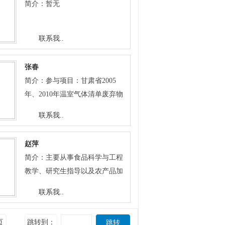
35万平方米。主持完成了“广厦
简介：暂无
于“打造黄土高原国家生态文明
项，一项获省丰收二等奖，一项
丽家城”专业品牌建材市场的筹
建设示范区”的战略部署，加大
获市科技进步一等奖。在多方考
建、招商、启动、运营工作，首
项目争取力度，全力实施“五大
联系我..
证的基础上，确定攻关方向，发
创定西市“一站式”建材家装城。
工程”即：三北五期防护林建设
挥自己的聪明才智，创办了“甘
作为定西市规划局专家委的主任
工程、天然林保护工程、荒山造
肃爱兰马铃薯种业有限责任公
张春
委员，参与完成了定西市和市辖
林工程、森林抚育工程和云杉种
司”，成为全市第一家由农业科
简介：参与项目：甘肃省2005
六县一区城市建设规划纲要评
苗基地建设工程；强力推进“二
技人员创办的民营科技企业，年
年、2010年温室气体清单废弃物
审、总规评审、控制性规划评
项改造”即:危旧房改造、低产林
产值6800万元。公司创立十余年
排放报告；甘肃省应对气候变化
审，以及重大项目方案评审等，
联系我..
改造；不断夯实“一个基础”即：
来，引进选育8个专用型马铃薯
统计核算体系；金昌市温室气体
提出了具有建设性的评审意见，
森林资源管理。切实推动林带转
新品种，生产原原种4.0亿粒，据
清单；镇原县循环经济发展规
为建设新型 、环保性现代化城市
型跨越发展，大力推进生态文明
赵萍
估算累计推广马铃薯一级种面积
划；甘肃省2012、2014温室气体
做出了应有贡献。2008年和2012
建设。近三年来，带领全站职工
简介：主要从事食品科学与工程
1500万亩，增产马铃薯750万
排放清单。 代表作品(论文)
年等关键年度，在《定西日报》
从进入华家岭的三个入口着手，
教学、研究生指导以及农产品加
吨，新增纯收入75亿元。基地每
Chun Zhang, etc.
等媒体撰文分析我市房地产市场
完成低产林改造1.16万亩，面山
工与副产物综合利用和发酵工程
年安置下岗职工和农民工520人
Superparamagnetic functional C@
联系我..
发展趋势，正确引导我市房地产
绿化（310国道绿化）0.2万亩，
的研究开发等方面的工作，先后
以上，支付工资600万元以上，
Fe3O4nanoflowers: Development
市场健康有序发展。 入选定西市
栽植以云杉为主的各类苗木200
承担纵横向研究课题28项，主持
年培训农民3600人次以上，极大
and application in acetaminophen
第七、第八批市管拔尖人才，
页
跳转到：