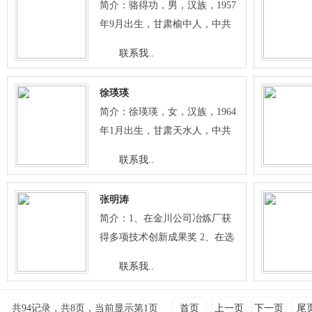
简介：骆得功，男，汉族，1957
作，选育出冬小麦定鉴2号、中
管理中，她积极完善学校各项规
年9月出生，甘肃榆中人，中共
旱110、定鉴6号、陇中1号、陇
章制度，落实精细化管理，不断
党员，本科学历，研究员。现任
中2号等新品种。 获得各类成果
联系我..
提高科学管理水平。同时，她积
定西市植保植检站书记。 先后主
奖励24项，其中获省科技进步一
极倡导有利于教师专业发展和学
持和参与完成科研、推广课题20
等奖1项、二等奖1项、三等奖5
生创新精神和实践能力培养的有
徐瑛瑛
多项，获省部级科技成果一等奖
项，全国农牧渔业丰收三等奖1
效模式，取得了显著成绩。 先后
简介：徐瑛瑛，女，汉族，1964
1项、二等奖3项、三等奖2项，
项，第四届中国技术市场金桥奖
在省级以上刊物发表“西部地区
年1月出生，甘肃天水人，中共
市（厅）级科技成果一、二、三
1项，市厅级科技进步一、二等
农村义务教育均衡发展的实践与
党员，本科学历，副主任护师。
等奖10余项。其中完成的全省协
联系我..
奖8项、三等奖2项，省农牧渔业
思考”、“多媒体与语文教
甘肃省妇幼保健协会理事，甘肃
作攻关项目“甘肃省双千田工
丰收三等奖5项，2012年获国家
学”、“丰实的语汇 和谐的韵律—
省优生优育学会理事，甘肃
程”，获农业部丰收一等奖（第
发明专利1项，省级科技鉴定成
张明涛
<诗经>语言浅析”、“贫困地区发
省“降消项目”驻县专家。现任定
10参加人）；完成的全省协作攻
果3项。在《干旱地区农业研
简介：1、在金川公司冶炼厂获
展普通高中教育的再思考”、“职
西市妇幼保健院院长。 主持完成
关项目“甘肃中东部一熟制不保
究》等刊物发表论文26篇，其中
得多项技术创新成果奖 2、在选
业教育集团化办学体制机制的探
的《定西市孕妇缺铁性贫血流行
灌区农田高产高效技术示范与推
国家级2篇、省级26篇。目前，
矿厂设计、调试的贵金属提取法
索与实践”等多篇教育教学论
病学调查及防治研究》科研项
联系我..
广”，获农业部丰收二等奖（第6
主持实施国家科技部、省农牧
（尼尔森提取法）相关电器系统
文。作为编委会副主任撰写的
目，2006年获定西市科技进步二
参加人）；作为前期主持人选育
厅、省科技厅等单位的科研项目
获得金川公司攀登项目大奖
《中学语文》、《中学英语》、
等奖；完成的《西部贫困地区不
的“旱地豌豆新品种定豌2号
共94记录，共8页，当前显示第1页
首页
上一页
下一页
尾