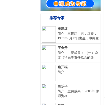
推荐专家
王建红
简介：王建红，男，汉族，
1973年6月12日出生，中共党
员，法学本科，从事律师职
业，毕业于国家法官学院。
王金贵
现在甘肃培信律师事务所工
简介：主要成果： （一）论
作，职务为主任。联系电话
文《论民事责任竞合的处
18793291280，QQ邮箱
理》荣获甘肃省法院系统第
2077843330@qq.com,通讯地
四届理论研讨会优秀论文一
蔡开福
址：定西市安定区中华路64
等奖。（二）论文《试论法
简介：
号。本人在从事律师执业
人人格否认及其适用》获纪
中，在刑事辩护，劳动争
念甘肃省高级人民法院成立
议、工伤，民商事纠纷有所
五十周年学术交流一等奖；
白乐平
专业。
（三）2002年论文《谈对立
简介：主要成果： 2000年 律
体商标的司法审查》发表于
师资格
《甘肃审判研究》2002第4
期。