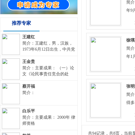
简介
作，
管理
年9
旱1
章制
党员
中2
推荐专家
提高
定西
奖励
极倡
持和
王建红
等奖
生创
徐瑛
多项
简介：王建红，男，汉族，
项，
效模
简介
1973年6月12日出生，中共党
1项
项，
员，法学本科，从事律师职
在省
年1
市（
业，毕业于国家法官学院。
王金贵
1项
农村
党员
现在甘肃培信律师事务所工
等奖
简介：主要成果： （一）论
奖8
思考
甘肃
作，职务为主任。联系电话
文《论民事责任竞合的处
作攻
丰收
18793291280，QQ邮箱
理》荣获甘肃省法院系统第
学”
省优
程”
2077843330@qq.com,通讯地
四届理论研讨会优秀论文一
蔡开福
发明
张明
<诗
省“
址：定西市安定区中华路64
10
等奖。（二）论文《试论法
简介：
果3
简介
展普
西市
号。本人在从事律师执业
人人格否认及其适用》获纪
关项
究》
得多
中，在刑事辩护，劳动争
念甘肃省高级人民法院成立
业教
的《
灌区
议、工伤，民商事纠纷有所
五十周年学术交流一等奖；
国家
矿厂
白乐平
索与
病学
专业。
（三）2002年论文《谈对立
广”
简介：主要成果： 2000年 律
主持
（尼
文。
目，
体商标的司法审查》发表于
师资格
参加
厅、
获得
《甘肃审判研究》2002第4
《中
等奖
的“
共94记录，共8页，当前
期。