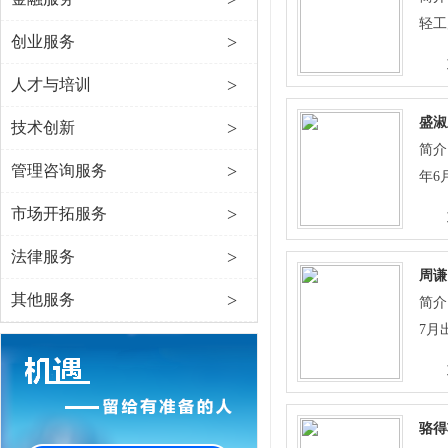
轻工
>
创业服务
作，
>
人才与培训
盛淑
>
技术创新
简介
>
管理咨询服务
年6
党员
>
市场开拓服务
师。
>
法律服务
委员
周谦
现任
>
其他服务
简介
从事
7月
在哪
员，
作风
西市
职工
究室
作中
骆得
直从
以实