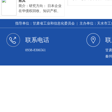
4项
敖其
《现
孕不
（8
简介：研究方向： 日本企业
殊津
计》
研究
在华债权回收、知识产权、
科技
评为
投资、并购重组及资本退出
出版
技进
人）
20
和常年法律顾问。中国企业
教育
多发
指导单位：甘肃省工业和信息化委员会 | 主办单位：天水市工业和信
综合
国际贸易、境外上市、私
拔尖
评为
防治
募、资本运营等专项法律服
于2
军人
务。 主要成果： 1992年12
人”
市科
果达
联系电话
联
肃省
月，通过全国律师资格考
乡’
仙海
定西
试、取得律师资格。 1995年
者”
被定
床研
0938-8306561
甘
7月，取得国家税务师资格。
科技
农业
1995年9月，取得呼和浩特仲
作先
科技
秦
人）
裁委员会仲裁员资格。
20
进个
配合
防菌
范”
症的
20
术市
月获
等奖
誉称
20
的“
授予
授予
术研
号，
年被
过省
八批
工作
内同
生厅