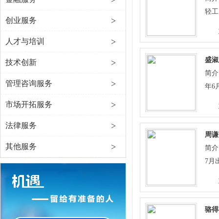
轻工
>
创业服务
作，
>
人才与培训
盛淑
>
技术创新
简介
>
管理咨询服务
年6
党员
>
市场开拓服务
师。
>
法律服务
委员
周谦
现任
>
其他服务
简介
从事
7月
在哪
员，
作风
西市
职工
究室
作中
骆得
直从
以实