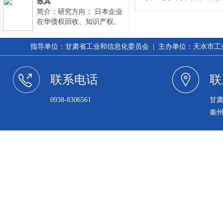
4项
敖其
《现
孕不
（8
简介：研究方向： 日本企业
殊津
计》
研究
在华债权回收、知识产权、
科技
评为
投资、并购重组及资本退出
出版
技进
人）
20
和常年法律顾问。中国企业
教育
多发
指导单位：甘肃省工业和信息化委员会 | 主办单位：天水市工业和信
综合
国际贸易、境外上市、私
拔尖
评为
防治
募、资本运营等专项法律服
于2
军人
务。 主要成果： 1992年12
人”
市科
果达
联系电话
联
肃省
月，通过全国律师资格考
乡’
仙海
定西
试、取得律师资格。 1995年
者”
被定
床研
0938-8306561
甘
7月，取得国家税务师资格。
科技
农业
1995年9月，取得呼和浩特仲
作先
科技
秦
人）
裁委员会仲裁员资格。
20
进个
配合
防菌
范”
症的
20
术市
月获
等奖
誉称
20
的“
授予
授予
术研
号，
年被
过省
八批
工作
内同
生厅